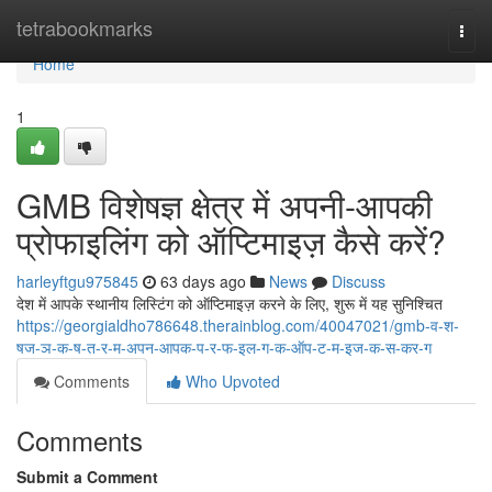
Home
tetrabookmarks
Togg
navi
Home
1
GMB विशेषज्ञ क्षेत्र में अपनी-आपकी
प्रोफाइलिंग को ऑप्टिमाइज़ कैसे करें?
harleyftgu975845
63 days ago
News
Discuss
देश में आपके स्थानीय लिस्टिंग को ऑप्टिमाइज़ करने के लिए, शुरू में यह सुनिश्चित
https://georgialdho786648.therainblog.com/40047021/gmb-व-श-
षज-ञ-क-ष-त-र-म-अपन-आपक-प-र-फ-इल-ग-क-ऑप-ट-म-इज-क-स-कर-ग
Comments
Who Upvoted
Comments
Submit a Comment