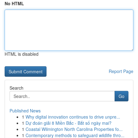
No HTML
HTML is disabled
Report Page
Search
Go
Published News
1
Why digital innovation continues to drive unpre...
1
Dự đoán giải 8 Miền Bắc - Bắt số ngày mai?
1
Coastal Wilmington North Carolina Properties fo...
1
Contemporary methods to safeguard wildlife thro...