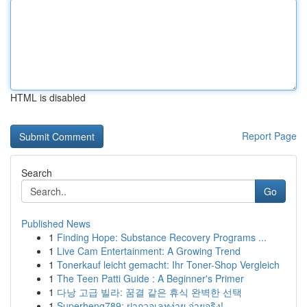
HTML is disabled
Report Page
Search
Go
Published News
1
Finding Hope: Substance Recovery Programs ...
1
Live Cam Entertainment: A Growing Trend
1
Tonerkauf leicht gemacht: Ihr Toner-Shop Vergleich
1
The Teen Patti Guide : A Beginner's Primer
1
다낭 고급 빌라: 꿈결 같은 휴식 완벽한 선택
1
Superheng789: ฝากวอเลทง่าย จ่ายจริง!