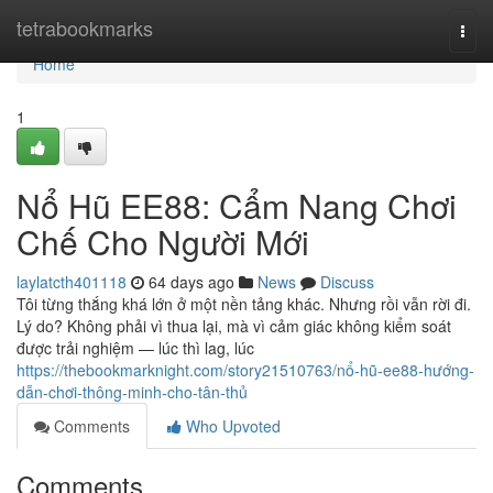
Home
tetrabookmarks
Togg
navi
Home
1
Nổ Hũ EE88: Cẩm Nang Chơi
Chế Cho Người Mới
laylatcth401118
64 days ago
News
Discuss
Tôi từng thắng khá lớn ở một nền tảng khác. Nhưng rồi vẫn rời đi.
Lý do? Không phải vì thua lại, mà vì cảm giác không kiểm soát
được trải nghiệm — lúc thì lag, lúc
https://thebookmarknight.com/story21510763/nổ-hũ-ee88-hướng-
dẫn-chơi-thông-minh-cho-tân-thủ
Comments
Who Upvoted
Comments