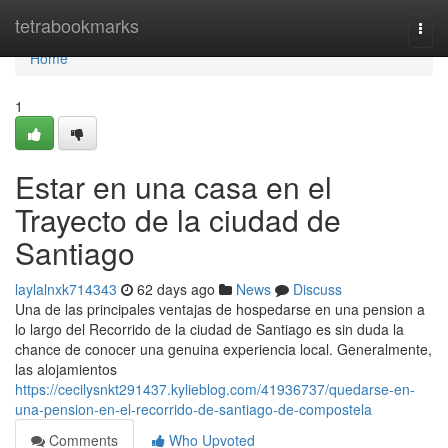
Home
tetrabookmarks
Togg
navi
Home
1
Estar en una casa en el
Trayecto de la ciudad de
Santiago
laylalnxk714343
62 days ago
News
Discuss
Una de las principales ventajas de hospedarse en una pension a
lo largo del Recorrido de la ciudad de Santiago es sin duda la
chance de conocer una genuina experiencia local. Generalmente,
las alojamientos
https://cecilysnkt291437.kylieblog.com/41936737/quedarse-en-
una-pension-en-el-recorrido-de-santiago-de-compostela
Comments
Who Upvoted