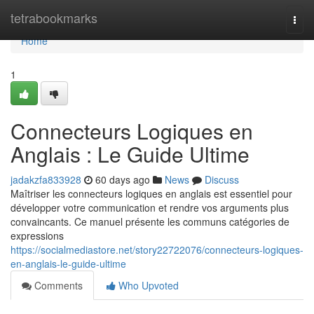
Home
tetrabookmarks
Togg
navi
Home
1
Connecteurs Logiques en
Anglais : Le Guide Ultime
jadakzfa833928
60 days ago
News
Discuss
Maîtriser les connecteurs logiques en anglais est essentiel pour
développer votre communication et rendre vos arguments plus
convaincants. Ce manuel présente les communs catégories de
expressions
https://socialmediastore.net/story22722076/connecteurs-logiques-
en-anglais-le-guide-ultime
Comments
Who Upvoted