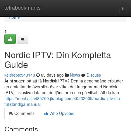
Home
tetrabookmarks
Togg
navi
Home
1
Nordic IPTV: Din Kompletta
Guide
keitheptc343148
63 days ago
News
Discuss
Är ni sugen på att få Nordisk IPTV? Denna genomgång erbjuder
en omfattande överblick över vilket det fungerar med Nordisk
IPTV, inklusive data om de tjänsterna och på vilket sätt du kan
https://montyuljh485700.jts-blog.com/40232005/nordic-iptv-din-
fullständiga-manual
Comments
Who Upvoted
Comments