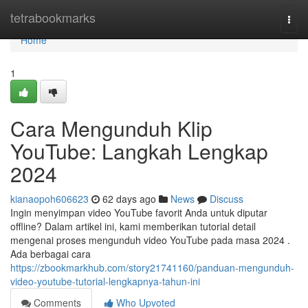
Home
tetrabookmarks
Togg
navi
Home
1
Cara Mengunduh Klip
YouTube: Langkah Lengkap
2024
kianaopoh606623
62 days ago
News
Discuss
Ingin menyimpan video YouTube favorit Anda untuk diputar
offline? Dalam artikel ini, kami memberikan tutorial detail
mengenai proses mengunduh video YouTube pada masa 2024 .
Ada berbagai cara
https://zbookmarkhub.com/story21741160/panduan-mengunduh-
video-youtube-tutorial-lengkapnya-tahun-ini
Comments
Who Upvoted