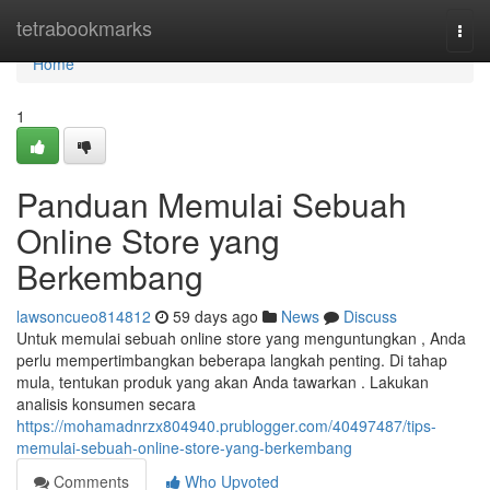
Home
tetrabookmarks
Togg
navi
Home
1
Panduan Memulai Sebuah
Online Store yang
Berkembang
lawsoncueo814812
59 days ago
News
Discuss
Untuk memulai sebuah online store yang menguntungkan , Anda
perlu mempertimbangkan beberapa langkah penting. Di tahap
mula, tentukan produk yang akan Anda tawarkan . Lakukan
analisis konsumen secara
https://mohamadnrzx804940.prublogger.com/40497487/tips-
memulai-sebuah-online-store-yang-berkembang
Comments
Who Upvoted