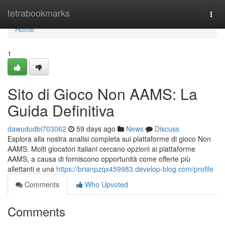
Home
tetrabookmarks
Togg
navi
Home
1
Sito di Gioco Non AAMS: La
Guida Definitiva
dawududbi703062
59 days ago
News
Discuss
Esplora alla nostra analisi completa sui piattaforme di gioco Non
AAMS. Molti giocatori italiani cercano opzioni ai piattaforme
AAMS, a causa di forniscono opportunità come offerte più
allettanti e una
https://brianpzqx459983.develop-blog.com/profile
Comments
Who Upvoted
Comments