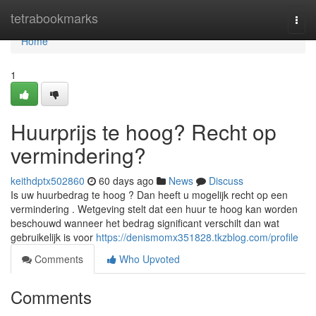
Home
tetrabookmarks
Togg
navi
Home
1
Huurprijs te hoog? Recht op
vermindering?
keithdptx502860
60 days ago
News
Discuss
Is uw huurbedrag te hoog ? Dan heeft u mogelijk recht op een
vermindering . Wetgeving stelt dat een huur te hoog kan worden
beschouwd wanneer het bedrag significant verschilt dan wat
gebruikelijk is voor
https://denismomx351828.tkzblog.com/profile
Comments
Who Upvoted
Comments