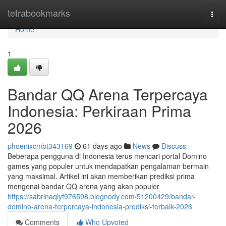
Home
tetrabookmarks
Togg
navi
Home
1
Bandar QQ Arena Terpercaya
Indonesia: Perkiraan Prima
2026
phoenixcmbt343169
61 days ago
News
Discuss
Beberapa pengguna di Indonesia terus mencari portal Domino
games yang populer untuk mendapatkan pengalaman bermain
yang maksimal. Artikel ini akan memberikan prediksi prima
mengenai bandar QQ arena yang akan populer
https://sabrinaqiyf976598.blognody.com/51200429/bandar-
domino-arena-terpercaya-indonesia-prediksi-terbaik-2026
Comments
Who Upvoted