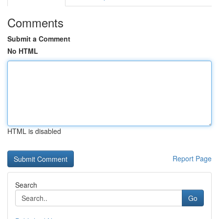
Comments
Submit a Comment
No HTML
HTML is disabled
Report Page
Search
Go