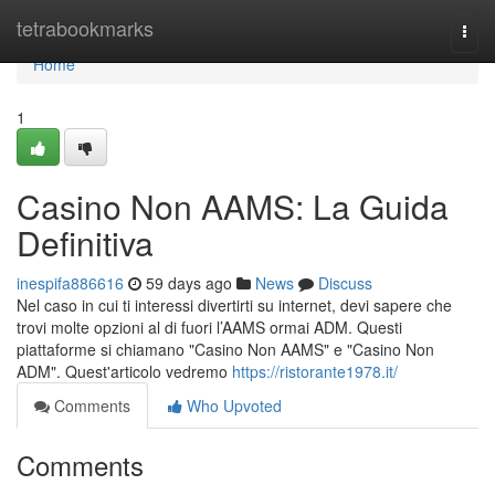
Home
tetrabookmarks
Togg
navi
Home
1
Casino Non AAMS: La Guida
Definitiva
inespifa886616
59 days ago
News
Discuss
Nel caso in cui ti interessi divertirti su internet, devi sapere che
trovi molte opzioni al di fuori l’AAMS ormai ADM. Questi
piattaforme si chiamano "Casino Non AAMS" e "Casino Non
ADM". Quest'articolo vedremo
https://ristorante1978.it/
Comments
Who Upvoted
Comments