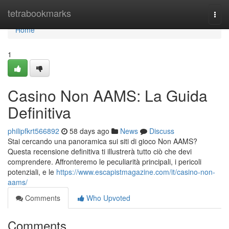
Home
tetrabookmarks
Togg
navi
Home
1
Casino Non AAMS: La Guida
Definitiva
philipfkrt566892
58 days ago
News
Discuss
Stai cercando una panoramica sui siti di gioco Non AAMS?
Questa recensione definitiva ti illustrerà tutto ciò che devi
comprendere. Affronteremo le peculiarità principali, i pericoli
potenziali, e le
https://www.escapistmagazine.com/it/casino-non-
aams/
Comments
Who Upvoted
Comments