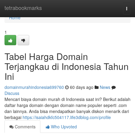
Home
tetrabookmarks
Togg
navi
Home
1
Tabel Harga Domain
Terjangkau di Indonesia Tahun
Ini
domainmurahindonesia699760
60 days ago
News
Discuss
Mencari biaya domain murah di Indonesia saat ini? Berikut adalah
daftar harga domain dengan domain name populer seperti .com
dan lainnya. Anda bisa mendapatkan banyak diskon menarik dari
berbagai
https://isaiahdkfc504117.life3dblog.com/profile
Comments
Who Upvoted