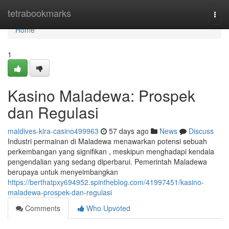
Home
tetrabookmarks
Togg
navi
Home
1
Kasino Maladewa: Prospek
dan Regulasi
maldives-kira-casino499963
57 days ago
News
Discuss
Industri permainan di Maladewa menawarkan potensi sebuah
perkembangan yang signifikan , meskipun menghadapi kendala
pengendalian yang sedang diperbarui. Pemerintah Maladewa
berupaya untuk menyeimbangkan
https://berthatpxy694952.spintheblog.com/41997451/kasino-
maladewa-prospek-dan-regulasi
Comments
Who Upvoted