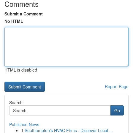
Comments
Submit a Comment
No HTML
HTML is disabled
Report Page
Search
Go
Published News
1
Southampton's HVAC Firms : Discover Local ...