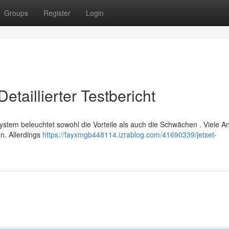
Groups
Register
Login
taillierter Testbericht
e System beleuchtet sowohl die Vorteile als auch die Schwächen . Viele 
n. Allerdings
https://fayxmgb448114.izrablog.com/41690339/jetset-