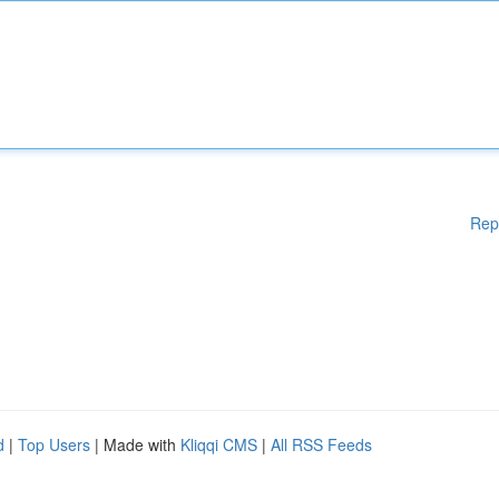
Rep
d
|
Top Users
| Made with
Kliqqi CMS
|
All RSS Feeds