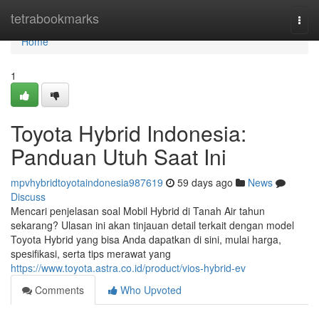
Home
tetrabookmarks
Togg
navi
Home
1
Toyota Hybrid Indonesia:
Panduan Utuh Saat Ini
mpvhybridtoyotaindonesia987619
59 days ago
News
Discuss
Mencari penjelasan soal Mobil Hybrid di Tanah Air tahun
sekarang? Ulasan ini akan tinjauan detail terkait dengan model
Toyota Hybrid yang bisa Anda dapatkan di sini, mulai harga,
spesifikasi, serta tips merawat yang
https://www.toyota.astra.co.id/product/vios-hybrid-ev
Comments
Who Upvoted