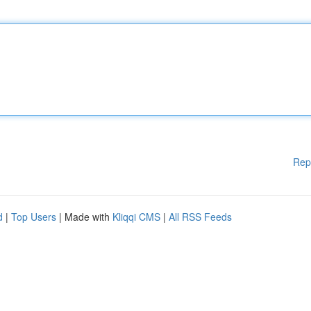
Rep
d
|
Top Users
| Made with
Kliqqi CMS
|
All RSS Feeds