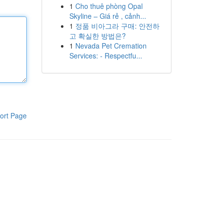
1
Cho thuê phòng Opal
Skyline – Giá rẻ , cảnh...
1
정품 비아그라 구매: 안전하
고 확실한 방법은?
1
Nevada Pet Cremation
Services: - Respectfu...
ort Page