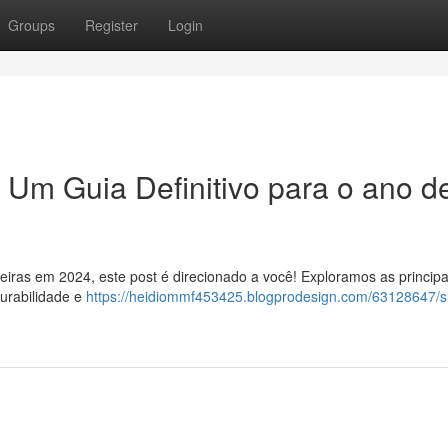
Groups
Register
Login
 Um Guia Definitivo para o ano d
eiras em 2024, este post é direcionado a você! Exploramos as principa
urabilidade e
https://heidiommf453425.blogprodesign.com/63128647/sl