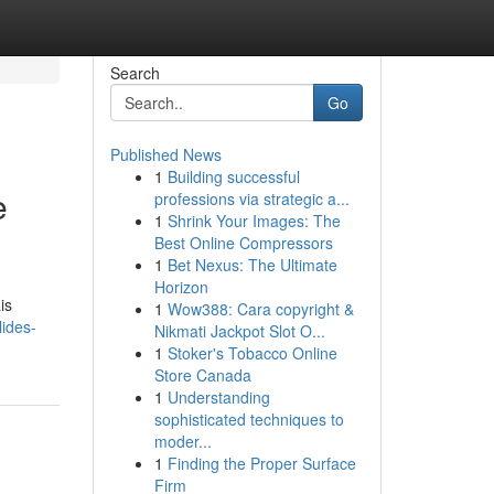
Search
Go
Published News
1
Building successful
e
professions via strategic a...
1
Shrink Your Images: The
Best Online Compressors
1
Bet Nexus: The Ultimate
Horizon
is
1
Wow388: Cara copyright &
ides-
Nikmati Jackpot Slot O...
1
Stoker's Tobacco Online
Store Canada
1
Understanding
sophisticated techniques to
moder...
1
Finding the Proper Surface
Firm