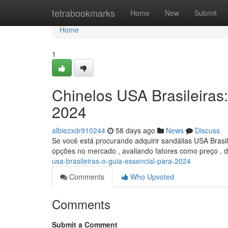
Home
tetrabookmarks
Home
New
Submit
Home
1
Chinelos USA Brasileiras:
2024
albiezxdr910244
58 days ago
News
Discuss
Se você está procurando adquirir sandálias USA Brasil
opções no mercado , avaliando fatores como preço , d
usa-brasileiras-o-guia-essencial-para-2024
Comments
Who Upvoted
Comments
Submit a Comment