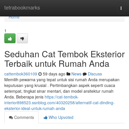
Home
tetrabookmarks
Togg
navi
Home
1
Seduhan Cat Tembok Eksterior
Terbaik untuk Rumah Anda
cattembok360109
59 days ago
News
Discuss
Memilih pewarna yang tepat untuk sisi rumah Anda merupakan
keputusan yang krusial . Pertimbangkan aspek seperti cuaca
setempat, tingkat sinar mentari, dan model arsitektur rumah
Anda. Beberapa jenis
https://cat-tembok-
interior898523.ssnblog.com/40320258/alternatif-cat-dinding-
eksterior-ideal-untuk-rumah-anda
Comments
Who Upvoted