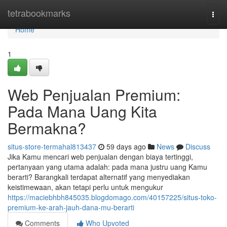
Home
tetrabookmarks
Togg
navi
Home
1
Web Penjualan Premium:
Pada Mana Uang Kita
Bermakna?
situs-store-termahal813437
59 days ago
News
Discuss
Jika Kamu mencari web penjualan dengan biaya tertinggi,
pertanyaan yang utama adalah: pada mana justru uang Kamu
berarti? Barangkali terdapat alternatif yang menyediakan
keistimewaan, akan tetapi perlu untuk mengukur
https://maciebhbh845035.blogdomago.com/40157225/situs-toko-
premium-ke-arah-jauh-dana-mu-berarti
Comments
Who Upvoted