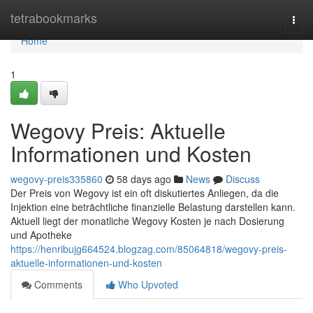
Home
tetrabookmarks
Togg
navi
Home
1
Wegovy Preis: Aktuelle
Informationen und Kosten
wegovy-preis335860
58 days ago
News
Discuss
Der Preis von Wegovy ist ein oft diskutiertes Anliegen, da die
Injektion eine beträchtliche finanzielle Belastung darstellen kann.
Aktuell liegt der monatliche Wegovy Kosten je nach Dosierung
und Apotheke
https://henribujg664524.blogzag.com/85064818/wegovy-preis-
aktuelle-informationen-und-kosten
Comments
Who Upvoted