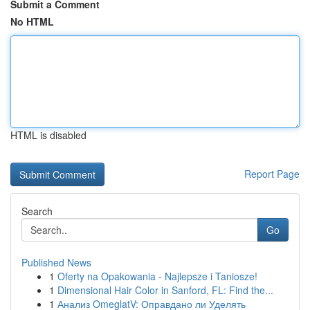
Submit a Comment
No HTML
HTML is disabled
Report Page
Search
Go
Published News
1
Oferty na Opakowania - Najlepsze i Taniosze!
1
Dimensional Hair Color in Sanford, FL: Find the...
1
Анализ OmeglatV: Оправдано ли Уделять