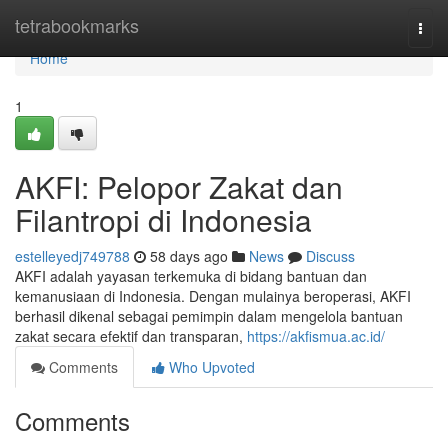
Home
tetrabookmarks
Togg
navi
Home
1
AKFI: Pelopor Zakat dan
Filantropi di Indonesia
estelleyedj749788
58 days ago
News
Discuss
AKFI adalah yayasan terkemuka di bidang bantuan dan
kemanusiaan di Indonesia. Dengan mulainya beroperasi, AKFI
berhasil dikenal sebagai pemimpin dalam mengelola bantuan
zakat secara efektif dan transparan,
https://akfismua.ac.id/
Comments
Who Upvoted
Comments