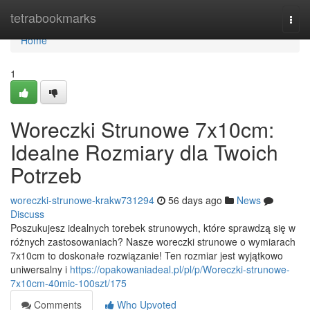
Home
tetrabookmarks
Togg
navi
Home
1
Woreczki Strunowe 7x10cm:
Idealne Rozmiary dla Twoich
Potrzeb
woreczki-strunowe-krakw731294
56 days ago
News
Discuss
Poszukujesz idealnych torebek strunowych, które sprawdzą się w
różnych zastosowaniach? Nasze woreczki strunowe o wymiarach
7x10cm to doskonałe rozwiązanie! Ten rozmiar jest wyjątkowo
uniwersalny i
https://opakowaniadeal.pl/pl/p/Woreczki-strunowe-
7x10cm-40mic-100szt/175
Comments
Who Upvoted