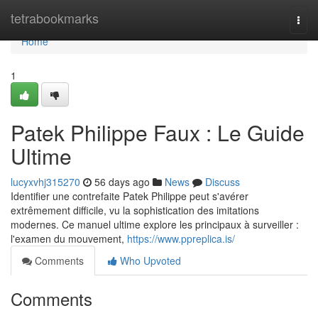
Home
tetrabookmarks
Togg
navi
Home
1
Patek Philippe Faux : Le Guide
Ultime
lucyxvhj315270
56 days ago
News
Discuss
Identifier une contrefaite Patek Philippe peut s'avérer
extrêmement difficile, vu la sophistication des imitations
modernes. Ce manuel ultime explore les principaux à surveiller :
l'examen du mouvement,
https://www.ppreplica.is/
Comments
Who Upvoted
Comments