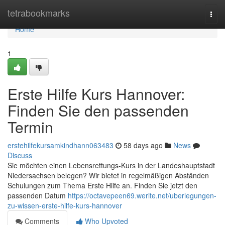
Home
tetrabookmarks
Togg
navi
Home
1
Erste Hilfe Kurs Hannover:
Finden Sie den passenden
Termin
erstehilfekursamkindhann063483
58 days ago
News
Discuss
Sie möchten einen Lebensrettungs-Kurs in der Landeshauptstadt
Niedersachsen belegen? Wir bietet in regelmäßigen Abständen
Schulungen zum Thema Erste Hilfe an. Finden Sie jetzt den
passenden Datum
https://octavepeen69.werite.net/uberlegungen-
zu-wissen-erste-hilfe-kurs-hannover
Comments
Who Upvoted