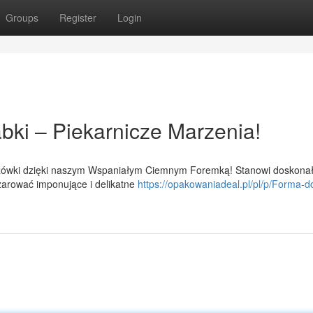
Groups
Register
Login
bki – Piekarnicze Marzenia!
dżówki dzięki naszym Wspaniałym Ciemnym Foremką! Stanowi doskona
zarować imponujące i delikatne
https://opakowaniadeal.pl/pl/p/Forma-d