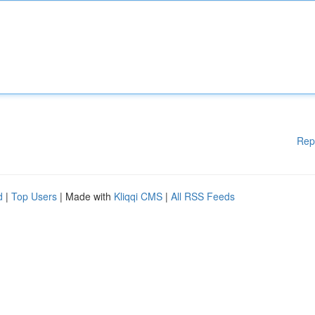
Rep
d
|
Top Users
| Made with
Kliqqi CMS
|
All RSS Feeds