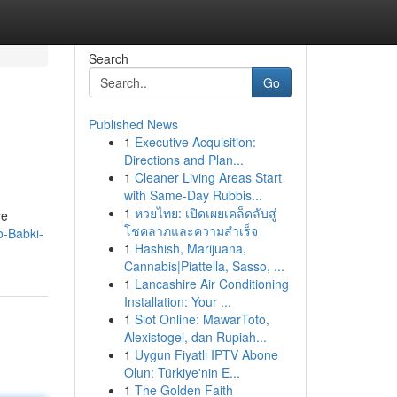
Search
Go
Published News
1
Executive Acquisition:
Directions and Plan...
1
Cleaner Living Areas Start
with Same-Day Rubbis...
1
หวยไทย: เปิดเผยเคล็ดลับสู่
łe
โชคลาภและความสำเร็จ
o-Babki-
1
Hashish, Marijuana,
Cannabis|Piattella, Sasso, ...
1
Lancashire Air Conditioning
Installation: Your ...
1
Slot Online: MawarToto,
Alexistogel, dan Rupiah...
1
Uygun Fiyatlı IPTV Abone
Olun: Türkiye'nin E...
1
The Golden Faith