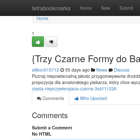
Home
tetrabookmarks
Home
New
Submit
Home
1
{Trzy Czarne Formy do Ba
silikon015712
55 days ago
News
Discuss
Poznaj niepowtarzalną jakość przygotowywania droż
propozycja dla amatorskiego piekarza, który chce wyc
ciasta-nieprzywierajaca-czarna-3szt/11226
Comments
Who Upvoted
Comments
Submit a Comment
No HTML