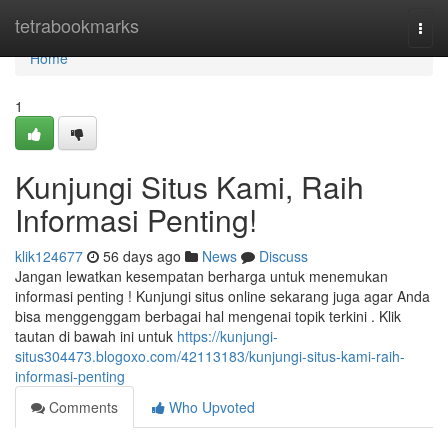
Home
tetrabookmarks
Togg
navi
Home
1
Kunjungi Situs Kami, Raih
Informasi Penting!
klik124677
56 days ago
News
Discuss
Jangan lewatkan kesempatan berharga untuk menemukan
informasi penting ! Kunjungi situs online sekarang juga agar Anda
bisa menggenggam berbagai hal mengenai topik terkini . Klik
tautan di bawah ini untuk
https://kunjungi-
situs304473.blogoxo.com/42113183/kunjungi-situs-kami-raih-
informasi-penting
Comments
Who Upvoted