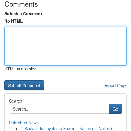
Comments
Submit a Comment
No HTML
HTML is disabled
Report Page
Search
Go
Published News
1
Szukaj idealnych opakowań - Najtaniej i Najlepiej!