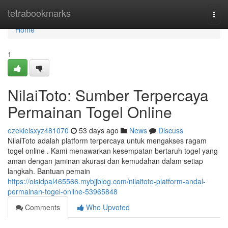
Home
tetrabookmarks
Togg
navi
Home
1
NilaiToto: Sumber Terpercaya
Permainan Togel Online
ezekielsxyz481070
53 days ago
News
Discuss
NilaiToto adalah platform terpercaya untuk mengakses ragam
togel online . Kami menawarkan kesempatan bertaruh togel yang
aman dengan jaminan akurasi dan kemudahan dalam setiap
langkah. Bantuan pemain
https://oisidpal465566.mybjjblog.com/nilaitoto-platform-andal-
permainan-togel-online-53965848
Comments
Who Upvoted