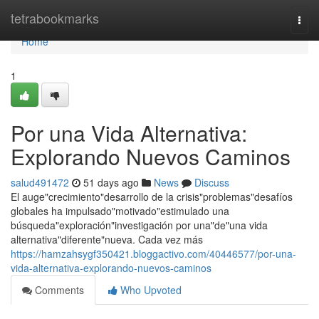
Home
tetrabookmarks
Togg
navi
Home
1
Por una Vida Alternativa:
Explorando Nuevos Caminos
salud491472
51 days ago
News
Discuss
El auge"crecimiento"desarrollo de la crisis"problemas"desafíos
globales ha impulsado"motivado"estimulado una
búsqueda"exploración"investigación por una"de"una vida
alternativa"diferente"nueva. Cada vez más
https://hamzahsygf350421.bloggactivo.com/40446577/por-una-
vida-alternativa-explorando-nuevos-caminos
Comments
Who Upvoted