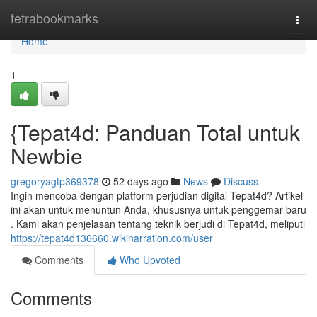
Home
tetrabookmarks
Togg
navi
Home
1
{Tepat4d: Panduan Total untuk
Newbie
gregoryagtp369378
52 days ago
News
Discuss
Ingin mencoba dengan platform perjudian digital Tepat4d? Artikel
ini akan untuk menuntun Anda, khususnya untuk penggemar baru
. Kami akan penjelasan tentang teknik berjudi di Tepat4d, meliputi
https://tepat4d136660.wikinarration.com/user
Comments
Who Upvoted
Comments