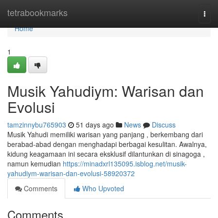
Home
tetrabookmarks
Togg
navi
Home
1
Musik Yahudiym: Warisan dan
Evolusi
tamzinnybu765903
51 days ago
News
Discuss
Musik Yahudi memiliki warisan yang panjang , berkembang dari
berabad-abad dengan menghadapi berbagai kesulitan. Awalnya,
kidung keagamaan ini secara eksklusif dilantunkan di sinagoga ,
namun kemudian
https://minadxrl135095.isblog.net/musik-
yahudiym-warisan-dan-evolusi-58920372
Comments
Who Upvoted
Comments