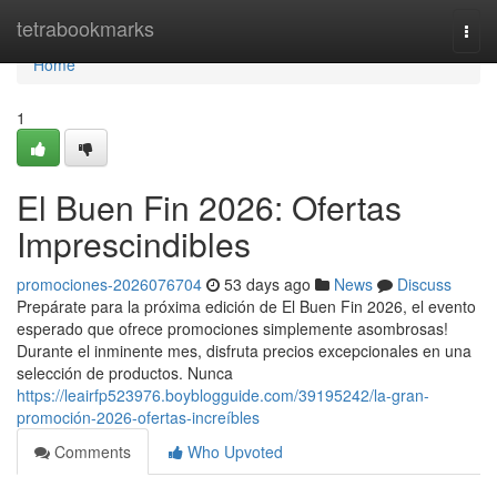
Home
tetrabookmarks
Togg
navi
Home
1
El Buen Fin 2026: Ofertas
Imprescindibles
promociones-2026076704
53 days ago
News
Discuss
Prepárate para la próxima edición de El Buen Fin 2026, el evento
esperado que ofrece promociones simplemente asombrosas!
Durante el inminente mes, disfruta precios excepcionales en una
selección de productos. Nunca
https://leairfp523976.boyblogguide.com/39195242/la-gran-
promoción-2026-ofertas-increíbles
Comments
Who Upvoted