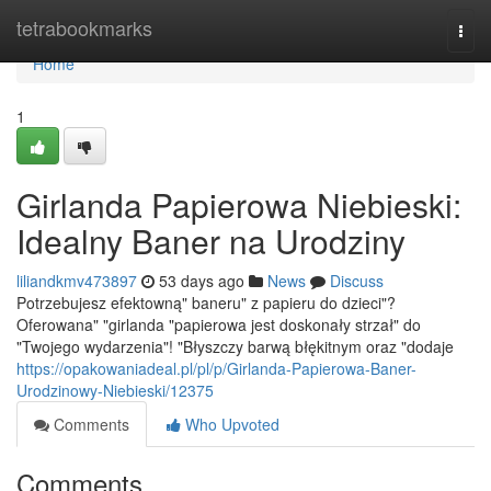
Home
tetrabookmarks
Togg
navi
Home
1
Girlanda Papierowa Niebieski:
Idealny Baner na Urodziny
liliandkmv473897
53 days ago
News
Discuss
Potrzebujesz efektowną" baneru" z papieru do dzieci"?
Oferowana" "girlanda "papierowa jest doskonały strzał" do
"Twojego wydarzenia"! "Błyszczy barwą błękitnym oraz "dodaje
https://opakowaniadeal.pl/pl/p/Girlanda-Papierowa-Baner-
Urodzinowy-Niebieski/12375
Comments
Who Upvoted
Comments