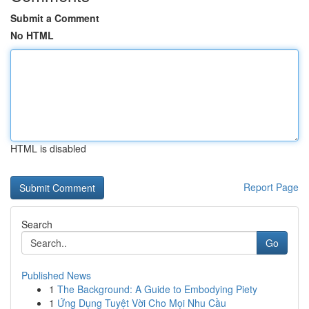
Submit a Comment
No HTML
HTML is disabled
Report Page
Search
Go
Published News
1
The Background: A Guide to Embodying Piety
1
Ứng Dụng Tuyệt Vời Cho Mọi Nhu Cầu