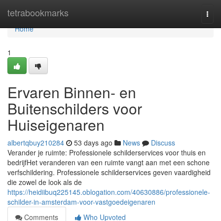
Home
tetrabookmarks
Togg
navi
Home
1
Ervaren Binnen- en
Buitenschilders voor
Huiseigenaren
albertqbuy210284
53 days ago
News
Discuss
Verander je ruimte: Professionele schilderservices voor thuis en
bedrijfHet veranderen van een ruimte vangt aan met een schone
verfschildering. Professionele schilderservices geven vaardigheid
die zowel de look als de
https://heidiibuq225145.oblogation.com/40630886/professionele-
schilder-in-amsterdam-voor-vastgoedeigenaren
Comments
Who Upvoted