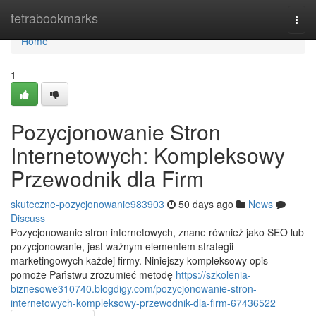
Home
tetrabookmarks
Togg
navi
Home
1
Pozycjonowanie Stron
Internetowych: Kompleksowy
Przewodnik dla Firm
skuteczne-pozycjonowanie983903
50 days ago
News
Discuss
Pozycjonowanie stron internetowych, znane również jako SEO lub
pozycjonowanie, jest ważnym elementem strategii
marketingowych każdej firmy. Niniejszy kompleksowy opis
pomoże Państwu zrozumieć metodę
https://szkolenia-
biznesowe310740.blogdigy.com/pozycjonowanie-stron-
internetowych-kompleksowy-przewodnik-dla-firm-67436522