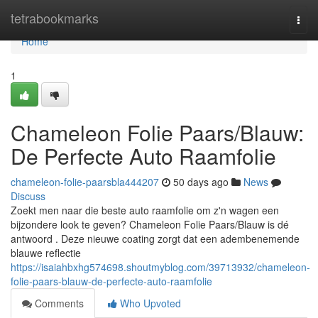
Home
tetrabookmarks
Togg
navi
Home
1
Chameleon Folie Paars/Blauw:
De Perfecte Auto Raamfolie
chameleon-folie-paarsbla444207
50 days ago
News
Discuss
Zoekt men naar die beste auto raamfolie om z'n wagen een
bijzondere look te geven? Chameleon Folie Paars/Blauw is dé
antwoord . Deze nieuwe coating zorgt dat een adembenemende
blauwe reflectie
https://isaiahbxhg574698.shoutmyblog.com/39713932/chameleon-
folie-paars-blauw-de-perfecte-auto-raamfolie
Comments
Who Upvoted