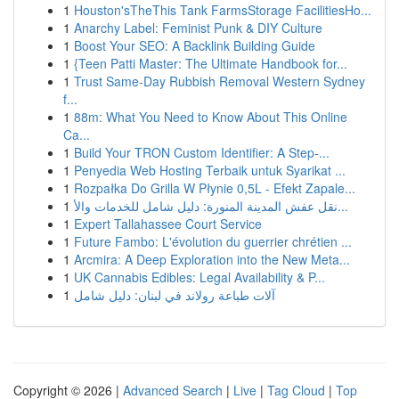
1
Houston'sTheThis Tank FarmsStorage FacilitiesHo...
1
Anarchy Label: Feminist Punk & DIY Culture
1
Boost Your SEO: A Backlink Building Guide
1
{Teen Patti Master: The Ultimate Handbook for...
1
Trust Same-Day Rubbish Removal Western Sydney
f...
1
88m: What You Need to Know About This Online
Ca...
1
Build Your TRON Custom Identifier: A Step-...
1
Penyedia Web Hosting Terbaik untuk Syarikat ...
1
Rozpałka Do Grilla W Płynie 0,5L - Efekt Zapale...
1
نقل عفش المدينة المنورة: دليل شامل للخدمات والأ...
1
Expert Tallahassee Court Service
1
Future Fambo: L'évolution du guerrier chrétien ...
1
Arcmira: A Deep Exploration into the New Meta...
1
UK Cannabis Edibles: Legal Availability & P...
1
آلات طباعة رولاند في لبنان: دليل شامل
Copyright © 2026 |
Advanced Search
|
Live
|
Tag Cloud
|
Top