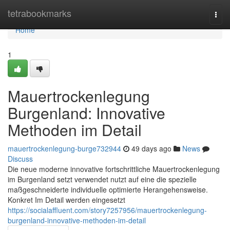
Home
tetrabookmarks
Togg
navi
Home
1
Mauertrockenlegung
Burgenland: Innovative
Methoden im Detail
mauertrockenlegung-burge732944
49 days ago
News
Discuss
Die neue moderne innovative fortschrittliche Mauertrockenlegung
im Burgenland setzt verwendet nutzt auf eine die spezielle
maßgeschneiderte individuelle optimierte Herangehensweise.
Konkret Im Detail werden eingesetzt
https://socialaffluent.com/story7257956/mauertrockenlegung-
burgenland-innovative-methoden-im-detail