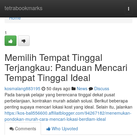
Home
tetrabookmarks
Togg
navi
Home
1
Memilih Tempat Tinggal
Terjangkau: Panduan Mencari
Tempat Tinggal Ideal
kosmalang883195
50 days ago
News
Discuss
Pada banyak pelajar yang berencana tinggal dekat pusat
perbelanjaan, kontrakan murah adalah solusi. Berikut beberapa
penting supaya mencari lokasi kost yang ideal. Selain itu, jalankan
https://kos-bali556600.affiliatblogger.com/94267182/menemukan-
pondokan-murah-cara-mencari-lokasi-berdiam-ideal
Comments
Who Upvoted