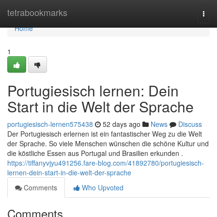
Home
tetrabookmarks
Togg
navi
Home
1
Portugiesisch lernen: Dein
Start in die Welt der Sprache
portugiesisch-lernen575438
52 days ago
News
Discuss
Der Portugiesisch erlernen ist ein fantastischer Weg zu die Welt
der Sprache. So viele Menschen wünschen die schöne Kultur und
die köstliche Essen aus Portugal und Brasilien erkunden .
https://tiffanyvjyu491256.fare-blog.com/41892780/portugiesisch-
lernen-dein-start-in-die-welt-der-sprache
Comments
Who Upvoted
Comments