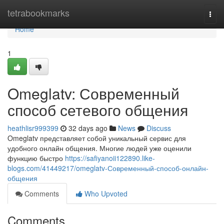
Home
tetrabookmarks
Togg
navi
Home
1
Omeglatv: Современный
способ сетевого общения
heathlisr999399
32 days ago
News
Discuss
Omeglatv представляет собой уникальный сервис для
удобного онлайн общения. Многие людей уже оценили
функцию быстро
https://safiyanoii122890.like-
blogs.com/41449217/omeglatv-Современный-способ-онлайн-
общения
Comments
Who Upvoted
Comments