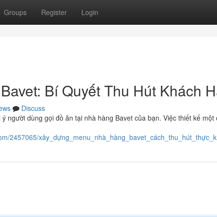
Groups
Register
Login
Bavet: Bí Quyết Thu Hút Khách 
ews
Discuss
 ý người dùng gọi đồ ăn tại nhà hàng Bavet của bạn. Việc thiết kế một
ki.com/2457065/xây_dựng_menu_nhà_hàng_bavet_cách_thu_hút_thực_