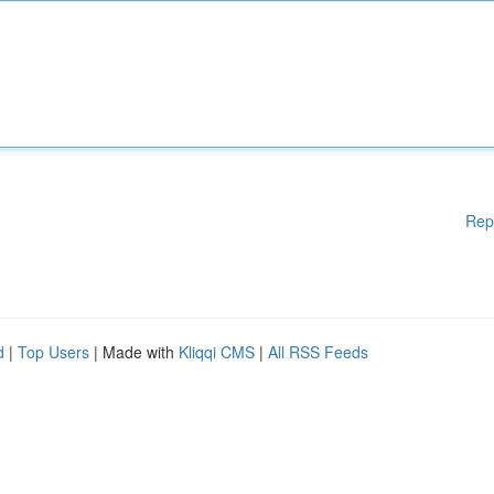
Rep
d
|
Top Users
| Made with
Kliqqi CMS
|
All RSS Feeds