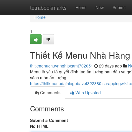
Home
tetrabookmarks
Home
New
Submit
Home
1
Thiết Kế Menu Nhà Hàng 
thitkmenuchuynnghipxamt702051
29 days ago
N
Menu là yếu tố quyết định tạo ấn tượng ban đầu và gợi
sách món ấn tượng
https://thitkmenudainlogobavet322380.scrappingwi
Comments
Who Upvoted
Comments
Submit a Comment
No HTML