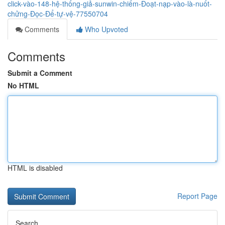
click-vào-148-hệ-thống-giả-sunwin-chiếm-Đoạt-nạp-vào-là-nuốt-
chửng-Đọc-Để-tự-vệ-77550704
Comments
Who Upvoted
Comments
Submit a Comment
No HTML
HTML is disabled
Report Page
Search