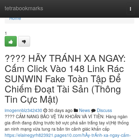
Home
tetrabookmarks
Togg
navi
Home
1
???? HÃY TRÁNH XA NGAY:
Cấm Click Vào 148 Link Rác
SUNWIN Fake Toàn Tập Để
Chiếm Đoạt Tài Sản (Thông
Tin Cực Mật)
imogennblz342430
30 days ago
News
Discuss
???? CẨM NANG BẢO VỆ TÀI KHOẢN VÀ VÍ TIỀN: Hàng ngàn
gia đình đang đứng trước bờ vực phá sản trắng tay vì|Hệ thống
an ninh mạng vừa tung ra bản tin cảnh giác khẩn cấp
https://elainegyrh823921.pages10.com/hÃy-trÁnh-xa-ngay-cấm-