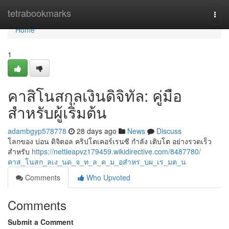
Home
tetrabookmarks
Togg
navi
Home
1
คาสิโนสกุลเงินดิจิทัล: คู่มือ
สำหรับผู้เริ่มต้น
adambgyp578778
28 days ago
News
Discuss
โลกของ บ่อน ดิจิตอล คริปโตเคอร์เรนซี กำลัง เติบโต อย่างรวดเร็ว
สำหรับ
https://nettieapvz179459.wikidirective.com/8487780/
คาส_โนสก_ลเง_นด_จ_ท_ล_ค_ม_อสำหร_บผ_เร_มต_น
Comments
Who Upvoted
Comments
Submit a Comment