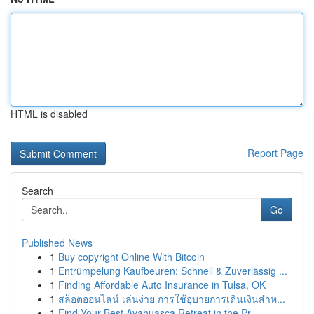
HTML is disabled
Report Page
Search
Go
Published News
1
Buy copyright Online With Bitcoin
1
Entrümpelung Kaufbeuren: Schnell & Zuverlässig ...
1
Finding Affordable Auto Insurance in Tulsa, OK
1
สล็อตออนไลน์ เล่นง่าย การใช้อุบายการเดินเงินสำห...
1
Find Your Best Ayahuasca Retreat in the Pr...