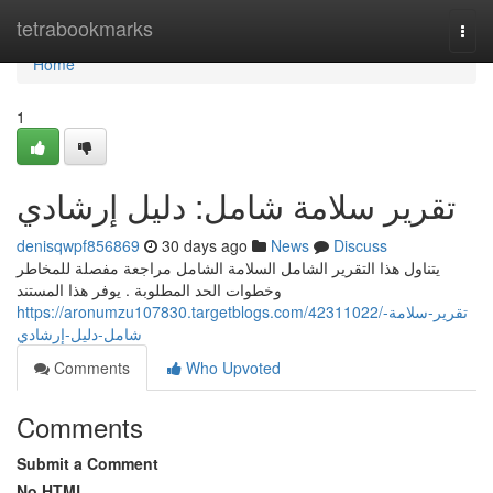
Home
tetrabookmarks
Togg
navi
Home
1
تقرير سلامة شامل: دليل إرشادي
denisqwpf856869
30 days ago
News
Discuss
يتناول هذا التقرير الشامل السلامة الشامل مراجعة مفصلة للمخاطر
وخطوات الحد المطلوبة . يوفر هذا المستند
https://aronumzu107830.targetblogs.com/42311022/تقرير-سلامة-
شامل-دليل-إرشادي
Comments
Who Upvoted
Comments
Submit a Comment
No HTML