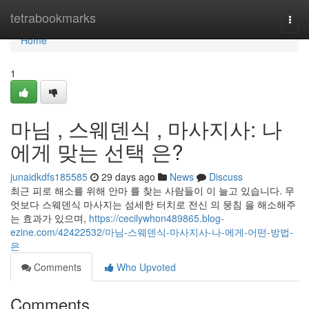
Home
tetrabookmarks
Togg
navi
Home
1
마님 , 스웨덴식 , 마사지사: 나
에게 맞는 선택 은?
junaidkdfs185585
29 days ago
News
Discuss
최근 피로 해소를 위해 안마 를 찾는 사람들이 이 늘고 있습니다. 무
엇보다 스웨덴식 마사지는 섬세한 터치로 전신 의 뭉침 을 해소해주
는 효과가 있으며,
https://cecilywhon489865.blog-
ezine.com/42422532/마님-스웨덴식-마사지사-나-에게-어떤-방법-
은
Comments
Who Upvoted
Comments