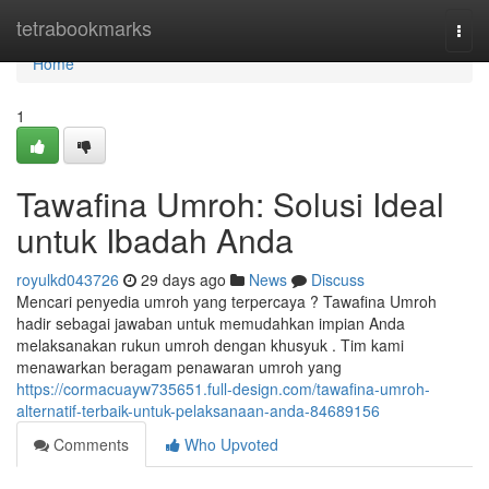
Home
tetrabookmarks
Togg
navi
Home
1
Tawafina Umroh: Solusi Ideal
untuk Ibadah Anda
royulkd043726
29 days ago
News
Discuss
Mencari penyedia umroh yang terpercaya ? Tawafina Umroh
hadir sebagai jawaban untuk memudahkan impian Anda
melaksanakan rukun umroh dengan khusyuk . Tim kami
menawarkan beragam penawaran umroh yang
https://cormacuayw735651.full-design.com/tawafina-umroh-
alternatif-terbaik-untuk-pelaksanaan-anda-84689156
Comments
Who Upvoted